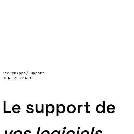
06
Nous contacter
EN
↗
MedSynApps
/
Support
CENTRE D'AIDE
Le support de
vos logiciels.