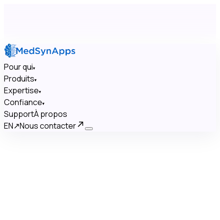
Pour qui
▾
Produits
▾
Expertise
▾
Confiance
▾
Support
À propos
EN
↗
Nous contacter
×
Pour qui
▾
Produits
▾
Expertise
▾
Confiance
▾
Support
À propos