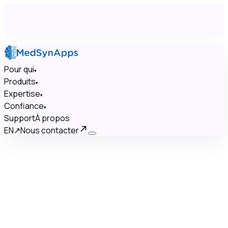
Pour qui
▾
Produits
▾
Expertise
▾
Confiance
▾
Support
À propos
EN
↗
Nous contacter
×
Pour qui
▾
Produits
▾
Expertise
▾
Confiance
▾
Support
À propos