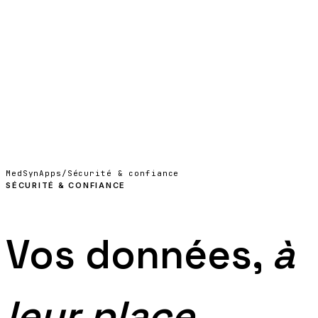
04
Nous contacter
EN
↗
MedSynApps
/
Sécurité & confiance
SÉCURITÉ & CONFIANCE
Vos données,
à
leur place.