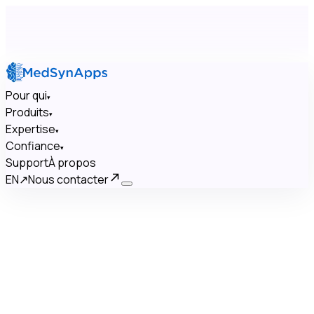
Pour qui
▾
Produits
▾
Expertise
▾
Confiance
▾
Support
À propos
EN
↗
Nous contacter
×
Pour qui
▾
Produits
▾
Expertise
▾
Confiance
▾
Support
À propos