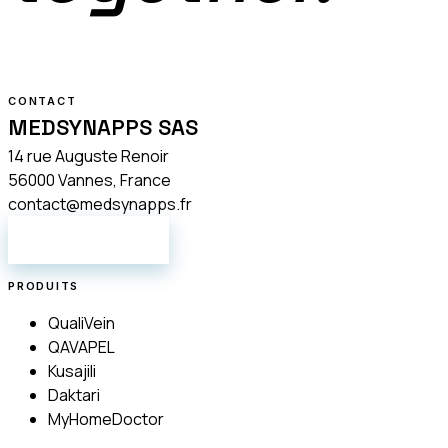
CONTACT
MEDSYNAPPS SAS
14 rue Auguste Renoir
56000 Vannes, France
contact@medsynapps.fr
NOUS ÉCRIRE
PRODUITS
QualiVein
QAVAPEL
Kusajili
Daktari
MyHomeDoctor