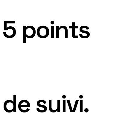
5 points
pour 90 jou
de suivi.