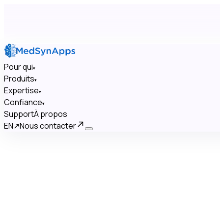
Pour qui
▾
Produits
▾
Expertise
▾
Confiance
▾
Support
À propos
EN
↗
Nous contacter
×
Pour qui
▾
Produits
▾
Expertise
▾
Confiance
▾
Support
À propos