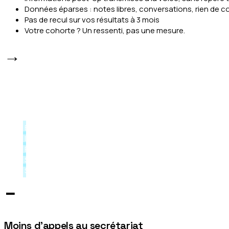
Données éparses : notes libres, conversations, rien de c
Pas de recul sur vos résultats à 3 mois
Votre cohorte ? Un ressenti, pas une mesure.
→
AVEC QUALIVEIN
Un suivi qui tourne tout seul
Envoi automatique des questionnaires aux 5 jalons post
Information ciblée : la bonne question au bon moment du 
Réponses consolidées, consultables à tout moment
Statistiques par patient : l'évolution en un coup d'œil
Statistiques par cohorte : vos résultats, mesurés.
−
Moins d'appels au secrétariat