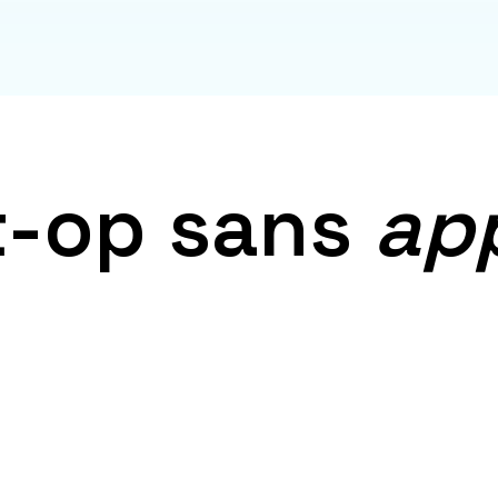
t-op sans
ap