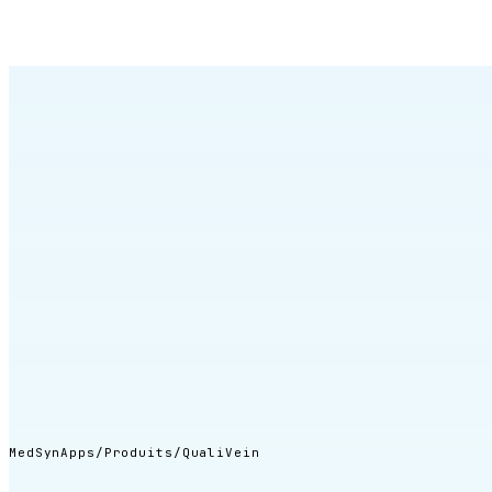
Q
Nous contacter
EN
↗
MedSynApps
/
Produits
/
QualiVein