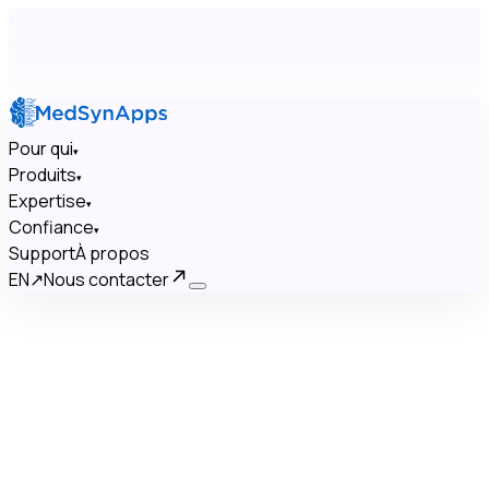
Pour qui
▾
Produits
▾
Expertise
▾
Confiance
▾
Support
À propos
EN
↗
Nous contacter
×
Pour qui
▾
Produits
▾
Expertise
▾
Confiance
▾
Support
À propos