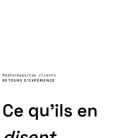
01
Nous contacter
EN
↗
MedSynApps
/
Cas clients
RETOURS D'EXPÉRIENCE
Ce qu'ils en
disent.