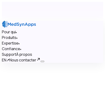
Pour qui
▾
Produits
▾
Expertise
▾
Confiance
▾
Support
À propos
EN
↗
Nous contacter
×
Pour qui
▾
Produits
▾
Expertise
▾
Confiance
▾
Support
À propos