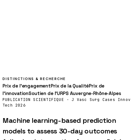
05
Production
Déploiement, monitoring, support. Maintenance corrective et
évolutive sous SLA. On reste votre équipe technique aussi
longtemps que vous en avez besoin.
LIVRABLE
Déploiement · SLA · Support · Évolutions
DISTINCTIONS & RECHERCHE
Prix de l'engagement
Prix de la Qualité
Prix de
l'innovation
Soutien de l'URPS Auvergne-Rhône-Alpes
PUBLICATION SCIENTIFIQUE ·
J Vasc Surg Cases Innov
Tech
2026
Machine learning-based prediction
models to assess 30-day outcomes