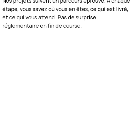
Nos projets suivent un parcours éprouvé. À chaque
étape, vous savez où vous en êtes, ce qui est livré,
et ce qui vous attend. Pas de surprise
réglementaire en fin de course.
01
Cadrage
On part de votre besoin clinique réel. Pas de feuille blanche,
pas de roadmap générique. On cartographie l'usage, les
utilisateurs, les contraintes réglementaires et le périmètre
fonctionnel.
LIVRABLE
Note de cadrage · Destination du DM · Pré-classification MDR