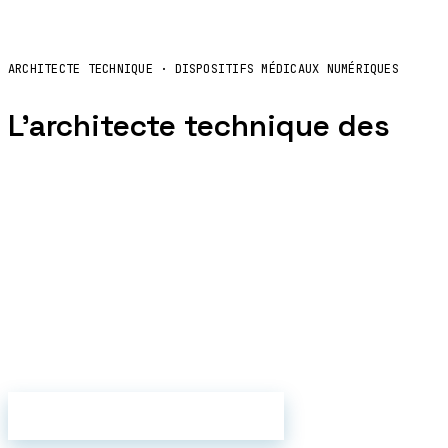
Nous contacter
EN
↗
ARCHITECTE TECHNIQUE · DISPOSITIFS MÉDICAUX NUMÉRIQUES
L'architecte technique des
dispositifs médicaux
numériques.
Médecins et startups : on conçoit, on développe,
on certifie. MDR, RGPD, HDS : nos langues
maternelles. Cinq logiciels en production — et la
méthode pour faire le vôtre.
DISCUTER DE VOTRE PROJET