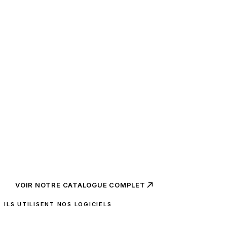
Recueil de données d'essais cliniques pour CRO,
investigateurs et promoteurs. Conçu pour être ouvert par les
cliniciens.
21 CFR Part 11 · RGPD · HDS · CDISC SDTM
PLATEFORME DE TÉLÉMÉDECINE
MyHomeDoctor
Suivi à distance des patients chroniques et post-opératoires.
Modulaire, accessible PC, tablette, smartphone.
Télémédecine · Maladies chroniques · Suivi à domicile
VOIR NOTRE CATALOGUE COMPLET
ILS UTILISENT NOS LOGICIELS