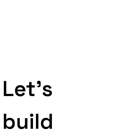
nos technologies sont modernes parce que nos enjeux
le sont aussi. Sécurité, conformité, audit trail,
hébergement HDS : on ne fait pas du logiciel grand
public, on fait du logiciel médical.
TypeScript
Next.js
React
.NET
C#
Swift
Kotlin
PostgreSQL
GraphQL
Dock
HDS
ISO 14971
MDR
DÉCOUVRIR L'ÉQUIPE
Let's
build