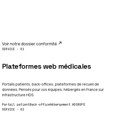
MDR, RGPD, HDS, ISO 14971, IEC 62304 : pensés dès le
premier commit. Notre page
conformité
détaille notre
approche, les classes MDR, et la manière dont nous
construisons un dossier technique solide.
Voir notre dossier conformité
SERVICE ·
01
Plateformes web médicales
Portails patients, back-offices, plateformes de recueil de
données. Pensés pour vos équipes, hébergés en France sur
infrastructure HDS.
Portail patient
Back-office
Hébergement HDS
RGPD
SERVICE ·
02