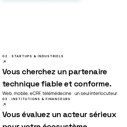
NOTRE APPROCHE RÉGLEMENTAIRE
01 : MÉDECINS
Vous avez une idée, un protocole,
un besoin clinique.
Nous le concrétisons en logiciel conforme.
02 : STARTUPS & INDUSTRIELS
Vous cherchez un partenaire
technique fiable et conforme.
Web, mobile, eCRF, télémédecine : un seul interlocuteur.
03 : INSTITUTIONS & FINANCEURS
Vous évaluez un acteur sérieux
pour votre écosystème.