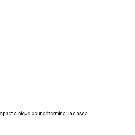
ons sa destination (intended purpose) avec rigueur.
 impact clinique pour déterminer la classe.