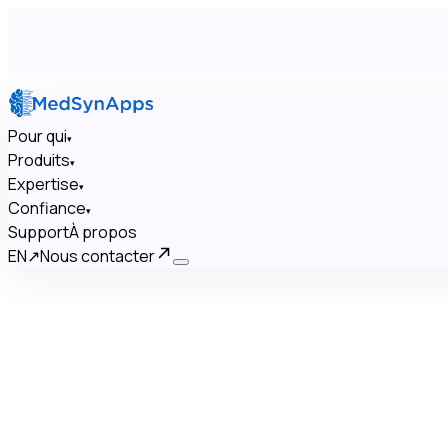
Pour qui
▾
Produits
▾
Expertise
▾
Confiance
▾
Support
À propos
EN
↗
Nous contacter
×
Pour qui
▾
Produits
▾
Expertise
▾
Confiance
▾
Support
À propos