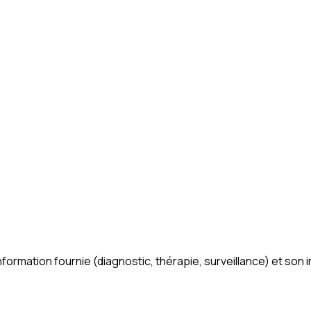
cle 2(1) MDR et à la guidance MDCG 2019-11. Si oui, nous précis
'information fournie (diagnostic, thérapie, surveillance) et son