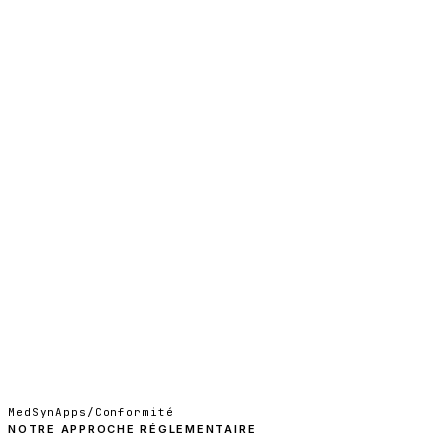
M
Nous contacter
EN
↗
MedSynApps
/
Conformité
NOTRE APPROCHE RÉGLEMENTAIRE