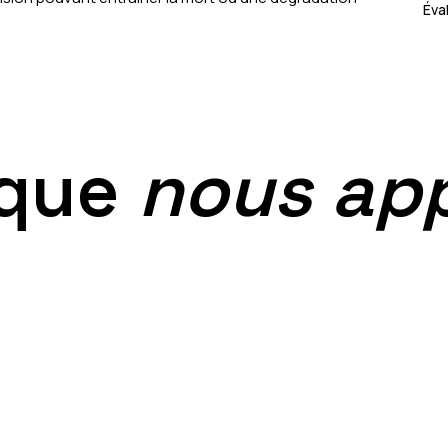
Éva
que
nous app