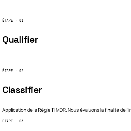
ÉTAPE ·
01
Qualifier
Votre logiciel est-il un dispositif médical ? Réponse à l'arti
ÉTAPE ·
02
Classifier
Application de la Règle 11 MDR. Nous évaluons la finalité de l
ÉTAPE ·
03