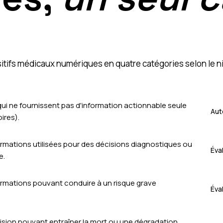
ifs médicaux numériques en quatre catégories selon le nive
qui ne fournissent pas d'information actionnable seule
Aut
ires).
formations utilisées pour des décisions diagnostiques ou
Éva
e.
formations pouvant conduire à un risque grave
Éva
cision pouvant entraîner la mort ou une dégradation