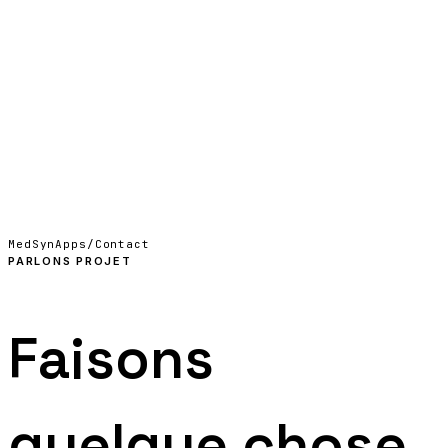
10
Nous contacter
EN
↗
MedSynApps
/
Contact
PARLONS PROJET
Faisons
quelque chose