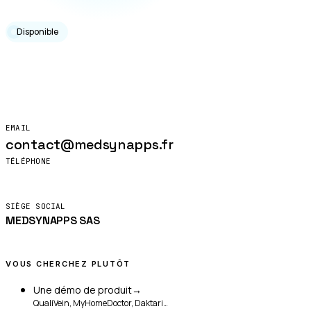
Disponible
Vannes,
France.
EMAIL
contact@medsynapps.fr
TÉLÉPHONE
+33 (0)9.72.55.97.01
Lun – Ven · 9h00 – 17h00
SIÈGE SOCIAL
MEDSYNAPPS SAS
14 rue Auguste Renoir
56000 Vannes, France
VOUS CHERCHEZ PLUTÔT
Une démo de produit
→
QualiVein, MyHomeDoctor, Daktari…