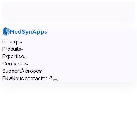
Pour qui
▾
Produits
▾
Expertise
▾
Confiance
▾
Support
À propos
EN
↗
Nous contacter
×
Pour qui
▾
Produits
▾
Expertise
▾
Confiance
▾
Support
À propos